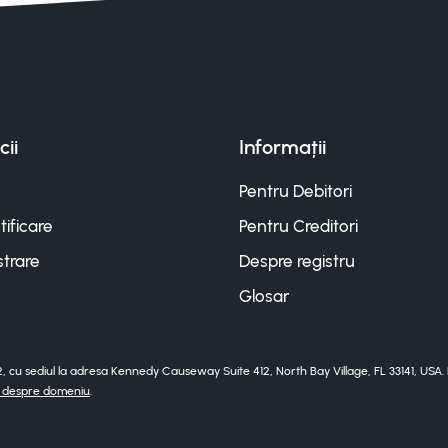
cii
Informații
Pentru Debitori
ificare
Pentru Creditori
strare
Despre registru
Glosar
92, cu sediul la adresa Kennedy Causeway Suite 412, North Bay Village, FL 33141, USA.
i despre domeniu
.