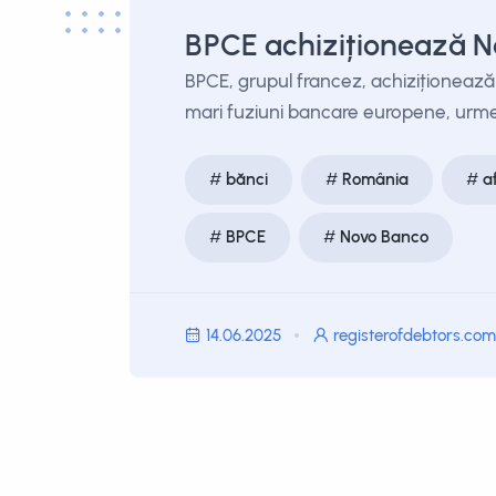
BPCE achiziționează N
BPCE, grupul francez, achiziționează 
mari fuziuni bancare europene, urmeaz
bănci
România
a
BPCE
Novo Banco
14.06.2025
registerofdebtors.com