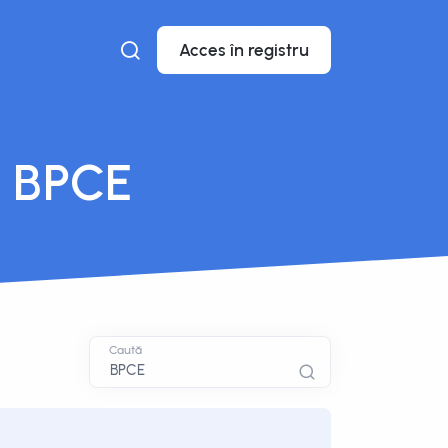
Acces în registru
: BPCE
Caută