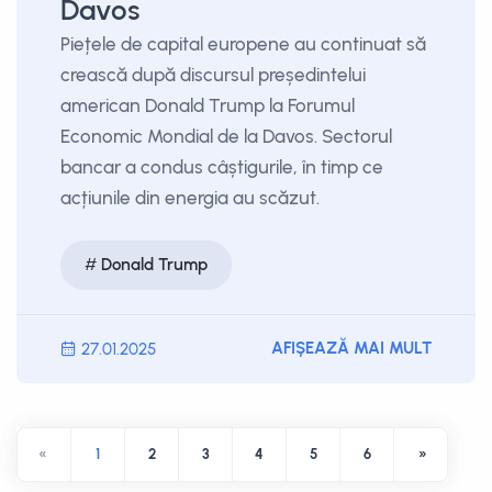
Davos
Piețele de capital europene au continuat să
crească după discursul președintelui
american Donald Trump la Forumul
Economic Mondial de la Davos. Sectorul
bancar a condus câștigurile, în timp ce
acțiunile din energia au scăzut.
Donald Trump
AFIȘEAZĂ MAI MULT
27.01.2025
«
1
2
3
4
5
6
»