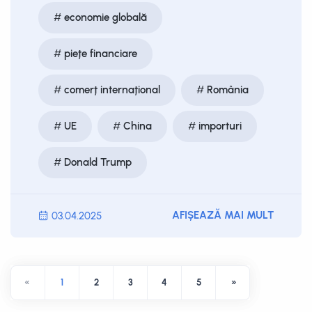
economie globală
piețe financiare
comerț internațional
România
UE
China
importuri
Donald Trump
AFIȘEAZĂ MAI MULT
03.04.2025
«
1
2
3
4
5
»