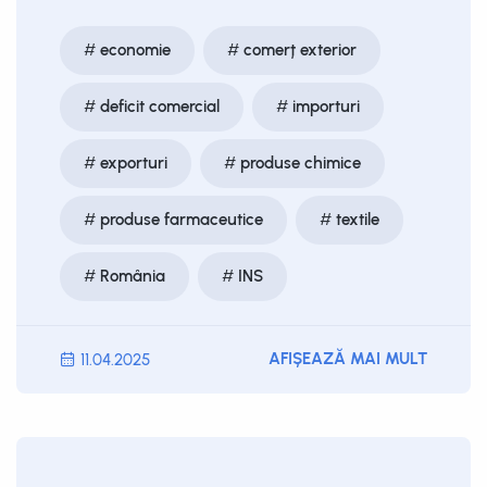
economie
comerț exterior
deficit comercial
importuri
exporturi
produse chimice
produse farmaceutice
textile
România
INS
AFIȘEAZĂ MAI MULT
11.04.2025