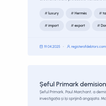
luxury
Hermès
ta
import
export
Do
19.04.2025
registerofdebtors.com
Șeful Primark demisio
Șeful Primark, Paul Marchant, a demi
investigația și își sprijină angajata.