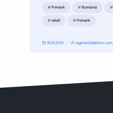
Primark
România
retail
Primark
31.03.2025
registerofdebtors.com