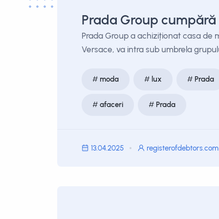
Prada Group cumpără V
Prada Group a achiziționat casa de m
Versace, va intra sub umbrela grupului
moda
lux
Prada
afaceri
Prada
13.04.2025
registerofdebtors.com