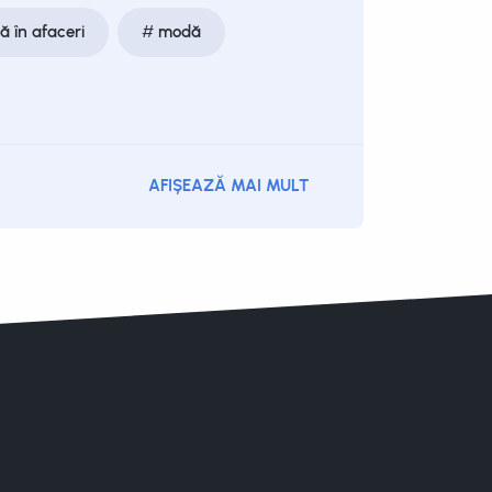
că în afaceri
modă
AFIȘEAZĂ MAI MULT