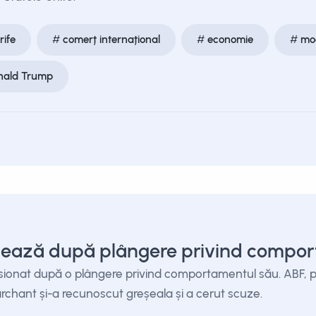
rife
comerț internațional
economie
mo
nald Trump
nează după plângere privind compo
sionat după o plângere privind comportamentul său. ABF, pr
 Marchant și-a recunoscut greșeala și a cerut scuze.