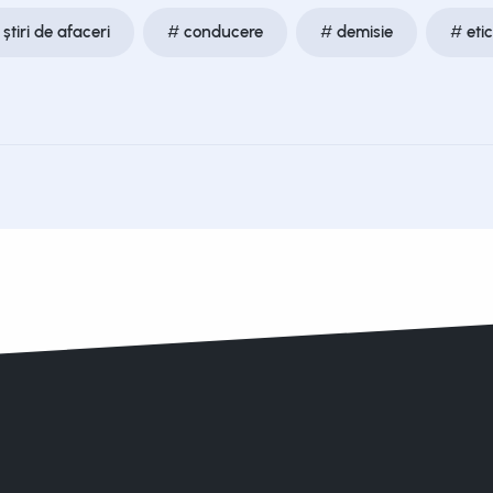
știri de afaceri
conducere
demisie
eti