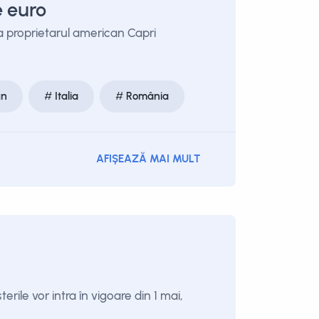
e euro
a proprietarul american Capri
gn
Italia
România
AFIȘEAZĂ MAI MULT
ile vor intra în vigoare din 1 mai,