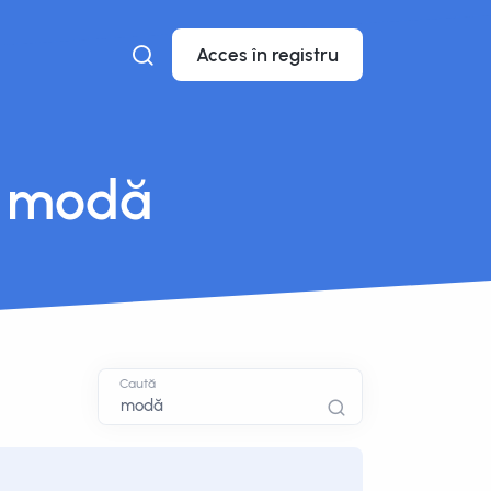
Acces în registru
: modă
Caută